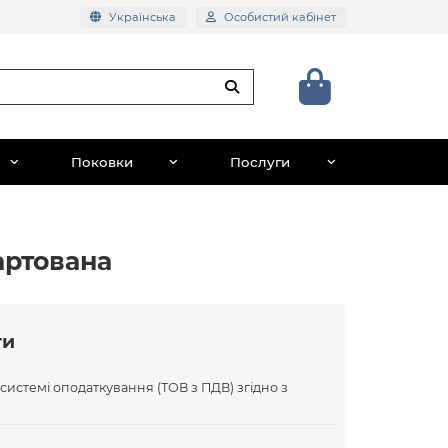
Українська
Особистий кабінет
Поковки
Послуги
артована
ти
 системі оподаткування (ТОВ з ПДВ) згідно з