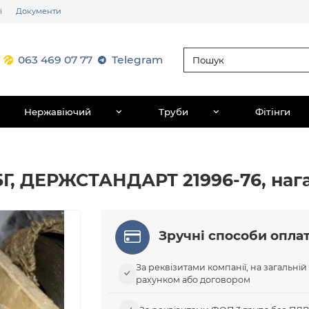
і
Документи
063 469 07 77
Telegram
Нержавіючий
Труби
Фітінги
65Г, ДЕРЖСТАНДАРТ 21996-76, наг
Зручні способи опла
За реквізитами компанії, на загальній
рахунком або договором