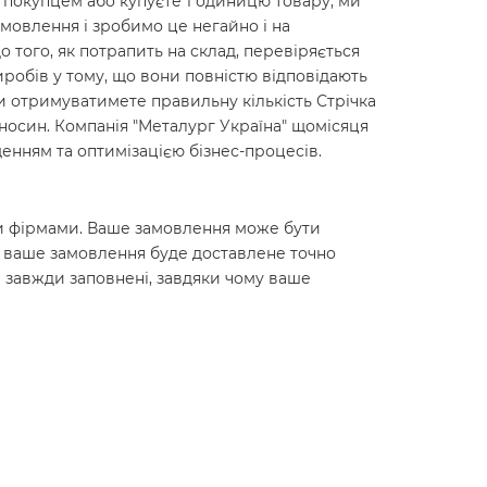
м покупцем або купуєте 1 одиницю товару, ми
мовлення і зробимо це негайно і на
до того, як потрапить на склад, перевіряється
робів у тому, що вони повністю відповідають
ви отримуватимете правильну кількість Стрічка
ідносин. Компанія "Металург Україна" щомісяця
енням та оптимізацією бізнес-процесів.
ними фірмами. Ваше замовлення може бути
о ваше замовлення буде доставлене точно
 завжди заповнені, завдяки чому ваше