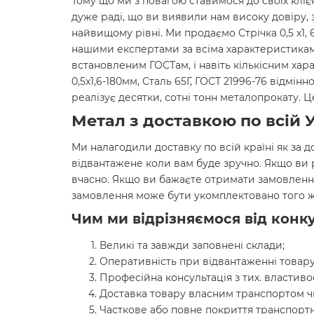
Тому що ми з повагою ставимося до своїх кліє
дуже раді, що ви виявили нам високу довіру, 
найвищому рівні. Ми продаємо Стрічка 0,5 х1, 6
нашими експертами за всіма характеристиками
встановленим ГОСТам, і навіть кількісним хар
0,5х1,6-180мм, Сталь 65Г, ГОСТ 21996-76 відмі
реалізує десятки, сотні тонн металопрокату.
Метал з доставкою по всій У
Ми налагодили доставку по всій країні як за д
відвантажене коли вам буде зручно. Якщо ви
вчасно. Якщо ви бажаєте отримати замовленн
замовлення може бути укомплектовано того ж
Чим ми відрізняємося від конку
Великі та завжди заповнені склади;
Оперативність при відвантаженні товару
Професійна консультація з тих. властиво
Доставка товару власним транспортом ч
Часткове або повне покриття транспортн