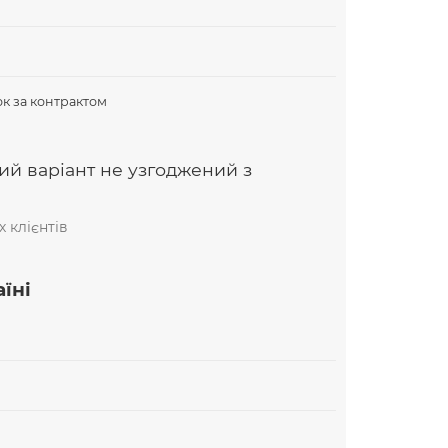
В
к за контрактом
ий варіант не узгоджений з
 клієнтів
їні