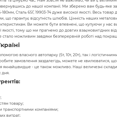
нтів та цінуємо час. Нам зовсім не важливо, чи ви є велики
звернувшись до нашої компанії. Ми зберемо вам будь-яке за
-180мм, Сталь 65Г, 19903-74 дуже високої якості. Весь товар 
, що гарантує відсутність шлюбів. Цінність наших металови
актеристикам. Ви можете бути впевнені, що купуючи у нас 
нної якості, тому що ми прагнемо до довгих взаємовигідних в
 Це стало можливим завдяки безперервній роботі над покращ
країні
опомогою власного автопарку (5т, 10т, 20т), так і логістич
 робите замовлення заздалегідь, можете не хвилюватися, щ
я якнайшвидше - це також можливо. Наші величезні склади
 дня.
рентів:
;
стям товару;
и транспортними компаніями;
их витрат;