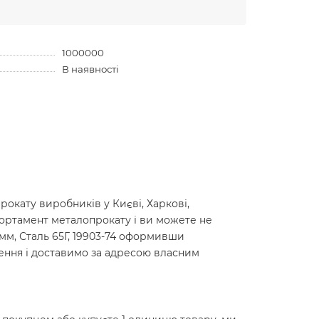
1000000
В наявності
окату виробників у Києві, Харкові,
сортамент металопрокату і ви можете не
0мм, Сталь 65Г, 19903-74 оформивши
лення і доставимо за адресою власним