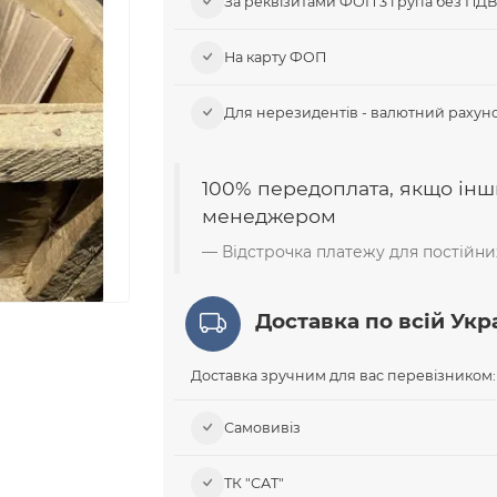
За реквізитами ФОП 3 група без ПД
На карту ФОП
Для нерезидентів - валютний рахуно
100% передоплата, якщо інш
менеджером
Відстрочка платежу для постійних
Доставка по всій Укра
Доставка зручним для вас перевізником:
Самовивіз​
ТК "САТ"