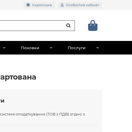
Українська
Особистий кабінет
Поковки
Послуги
гартована
ти
 системі оподаткування (ТОВ з ПДВ) згідно з