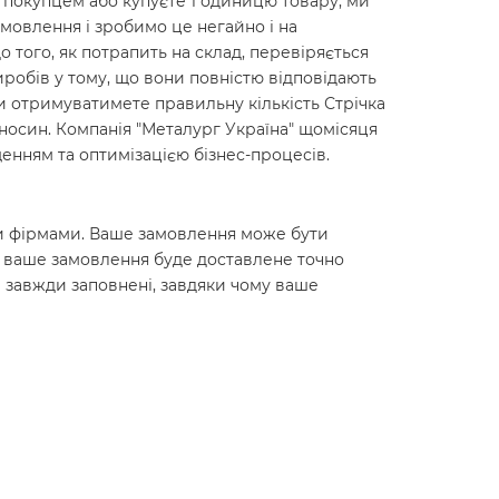
м покупцем або купуєте 1 одиницю товару, ми
мовлення і зробимо це негайно і на
до того, як потрапить на склад, перевіряється
робів у тому, що вони повністю відповідають
ви отримуватимете правильну кількість Стрічка
ідносин. Компанія "Металург Україна" щомісяця
енням та оптимізацією бізнес-процесів.
ними фірмами. Ваше замовлення може бути
о ваше замовлення буде доставлене точно
 завжди заповнені, завдяки чому ваше