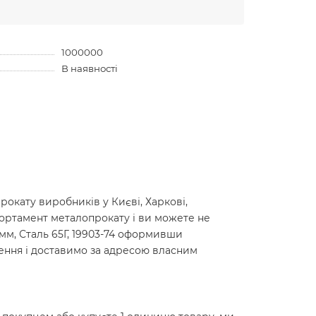
1000000
В наявності
окату виробників у Києві, Харкові,
сортамент металопрокату і ви можете не
0мм, Сталь 65Г, 19903-74 оформивши
лення і доставимо за адресою власним