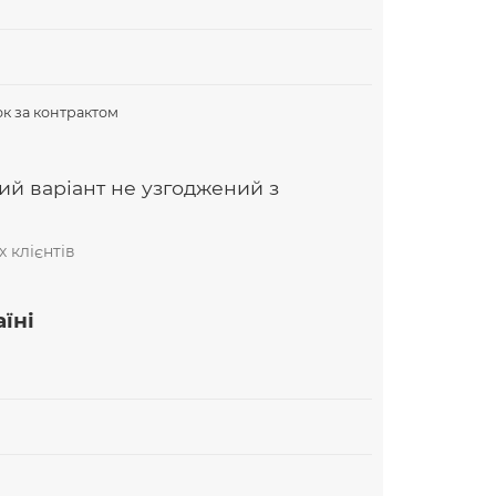
В
к за контрактом
ий варіант не узгоджений з
 клієнтів
їні