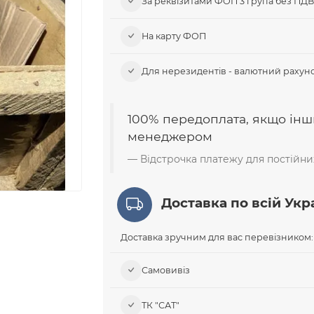
За реквізитами ФОП 3 група без ПД
На карту ФОП
Для нерезидентів - валютний рахуно
100% передоплата, якщо інш
менеджером
Відстрочка платежу для постійних
Доставка по всій Укра
Доставка зручним для вас перевізником:
Самовивіз​
ТК "САТ"