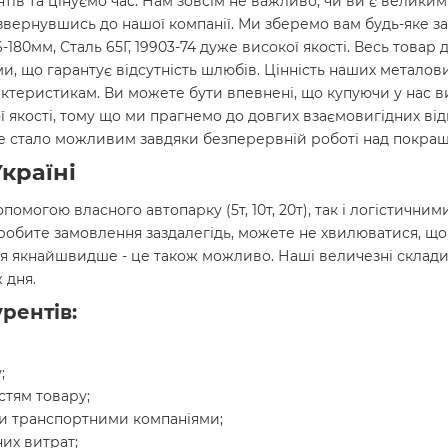
нтів та цінуємо час. Нам зовсім не важливо, чи ви є велики
звернувшись до нашої компанії. Ми зберемо вам будь-яке за
-180мм, Сталь 65Г, 19903-74 дуже високої якості. Весь товар 
, що гарантує відсутність шлюбів. Цінність наших металови
актеристикам. Ви можете бути впевнені, що купуючи у нас 
нної якості, тому що ми прагнемо до довгих взаємовигідних в
 Це стало можливим завдяки безперервній роботі над покращ
країні
опомогою власного автопарку (5т, 10т, 20т), так і логістич
 робите замовлення заздалегідь, можете не хвилюватися, щ
я якнайшвидше - це також можливо. Наші величезні склади
 дня.
рентів:
;
стям товару;
и транспортними компаніями;
их витрат;