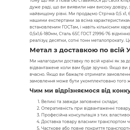
Тому що ми з повагою ставимося до своїх кліє
дуже раді, що ви виявили нам високу довіру, 
найвищому рівні. Ми продаємо Стрічка 0,5 х1, 6
нашими експертами за всіма характеристиками
встановленим ГОСТам, і навіть кількісним хар
0,5х1,6-180мм, Сталь 65Г, ГОСТ 21996-76 відмі
реалізує десятки, сотні тонн металопрокату.
Метал з доставкою по всій У
Ми налагодили доставку по всій країні як за д
відвантажене коли вам буде зручно. Якщо ви
вчасно. Якщо ви бажаєте отримати замовленн
замовлення може бути укомплектовано того ж
Чим ми відрізняємося від конку
Великі та завжди заповнені склади;
Оперативність при відвантаженні товару
Професійна консультація з тих. властиво
Доставка товару власним транспортом ч
Часткове або повне покриття транспортн