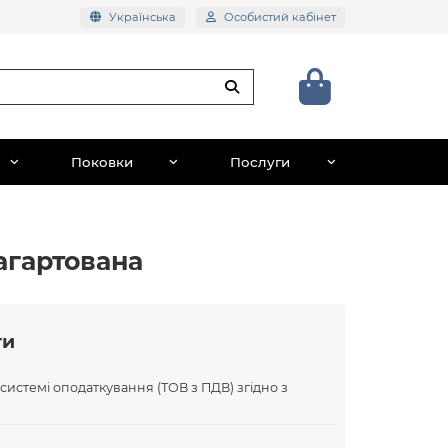
Українська
Особистий кабінет
Поковки
Послуги
агартована
ти
 системі оподаткування (ТОВ з ПДВ) згідно з