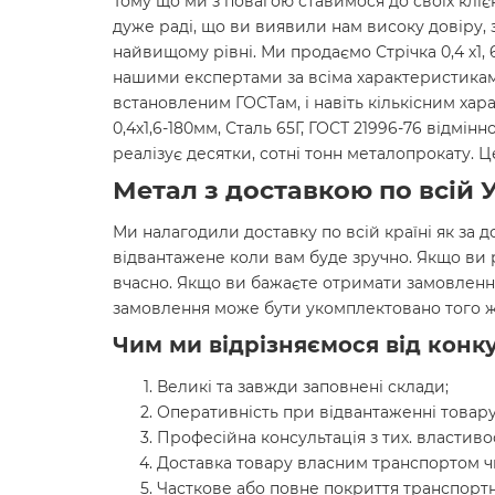
Тому що ми з повагою ставимося до своїх кліє
дуже раді, що ви виявили нам високу довіру, 
найвищому рівні. Ми продаємо Стрічка 0,4 х1, 6
нашими експертами за всіма характеристиками
встановленим ГОСТам, і навіть кількісним хар
0,4х1,6-180мм, Сталь 65Г, ГОСТ 21996-76 відмі
реалізує десятки, сотні тонн металопрокату.
Метал з доставкою по всій У
Ми налагодили доставку по всій країні як за д
відвантажене коли вам буде зручно. Якщо ви
вчасно. Якщо ви бажаєте отримати замовленн
замовлення може бути укомплектовано того ж
Чим ми відрізняємося від конку
Великі та завжди заповнені склади;
Оперативність при відвантаженні товару
Професійна консультація з тих. властиво
Доставка товару власним транспортом ч
Часткове або повне покриття транспортн