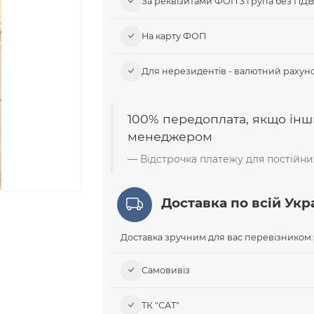
За реквізитами ФОП 3 група без ПД
На карту ФОП
Для нерезидентів - валютний рахуно
100% передоплата, якщо інш
менеджером
Відстрочка платежу для постійних
Доставка по всій Укра
Доставка зручним для вас перевізником:
Самовивіз​
ТК "САТ"