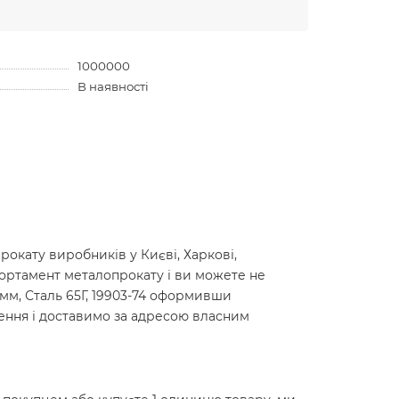
1000000
В наявності
окату виробників у Києві, Харкові,
сортамент металопрокату і ви можете не
80мм, Сталь 65Г, 19903-74 оформивши
лення і доставимо за адресою власним