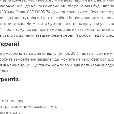
нтів та цінуємо час. Нам зовсім не важливо, чи ви є велики
звернувшись до нашої компанії. Ми зберемо вам будь-яке за
-180мм, Сталь 65Г, 19903-74 дуже високої якості. Весь товар 
, що гарантує відсутність шлюбів. Цінність наших металови
актеристикам. Ви можете бути впевнені, що купуючи у нас 
нної якості, тому що ми прагнемо до довгих взаємовигідних в
 Це стало можливим завдяки безперервній роботі над покращ
країні
опомогою власного автопарку (5т, 10т, 20т), так і логістич
 робите замовлення заздалегідь, можете не хвилюватися, щ
я якнайшвидше - це також можливо. Наші величезні склади
 дня.
рентів:
;
стям товару;
и транспортними компаніями;
их витрат;