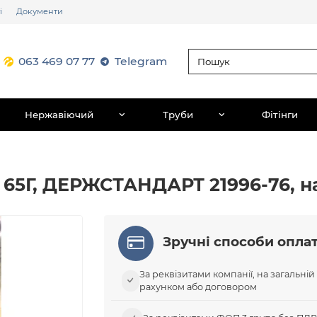
і
Документи
063 469 07 77
Telegram
Нержавіючий
Труби
Фітінги
ь 65Г, ДЕРЖСТАНДАРТ 21996-76, н
Зручні способи опла
За реквізитами компанії, на загальній
рахунком або договором