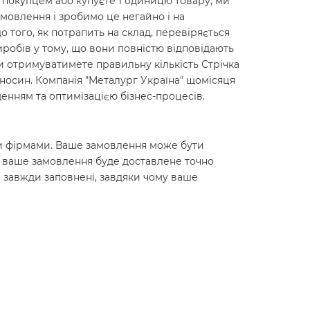
м покупцем або купуєте 1 одиницю товару, ми
мовлення і зробимо це негайно і на
до того, як потрапить на склад, перевіряється
робів у тому, що вони повністю відповідають
ви отримуватимете правильну кількість Стрічка
ідносин. Компанія "Металург Україна" щомісяця
енням та оптимізацією бізнес-процесів.
ними фірмами. Ваше замовлення може бути
о ваше замовлення буде доставлене точно
 завжди заповнені, завдяки чому ваше