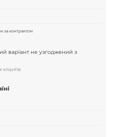
В
к за контрактом
ий варіант не узгоджений з
 клієнтів
їні