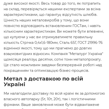
дуже високої якості. Весь товар до того, як потрапить
на склад, перевіряється нашими експертами за всіма
характеристиками, що гарантує відсутність шлюбів.
Цінність наших металовиробів у тому, що вони
повністю відповідають встановленим ГОСТам, і навіть
кількісним характеристикам. Ви можете бути впевнені,
що купуючи у нас ви отримуватимете правильну
кількість Стрічка 0,4х1,6-180мм, Сталь 65Г, ГОСТ 21996-76
відмінної якості, тому що ми прагнемо до довгих
взаємовигідних відносин. Компанія "Металург Україна"
щомісяця реалізує десятки, сотні тонн металопрокату.
Це стало можливим завдяки безперервній роботі над
покращенням та оптимізацією бізнес-процесів.
Метал з доставкою по всій
Україні
Ми налагодили доставку по всій країні як за допомогою
власного автопарку (5т, 10т, 20т), так і логістичними
фірмами. Ваше замовлення може бути відвантажене