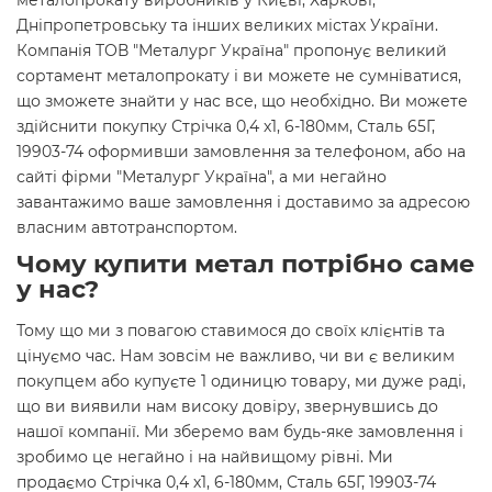
металопрокату виробників у Києві, Харкові,
Дніпропетровську та інших великих містах України.
Компанія ТОВ "Металург Україна" пропонує великий
сортамент металопрокату і ви можете не сумніватися,
що зможете знайти у нас все, що необхідно. Ви можете
здійснити покупку Стрічка 0,4 х1, 6-180мм, Сталь 65Г,
19903-74 оформивши замовлення за телефоном, або на
сайті фірми "Металург Україна", а ми негайно
завантажимо ваше замовлення і доставимо за адресою
власним автотранспортом.
Чому купити метал потрібно саме
у нас?
Тому що ми з повагою ставимося до своїх клієнтів та
цінуємо час. Нам зовсім не важливо, чи ви є великим
покупцем або купуєте 1 одиницю товару, ми дуже раді,
що ви виявили нам високу довіру, звернувшись до
нашої компанії. Ми зберемо вам будь-яке замовлення і
зробимо це негайно і на найвищому рівні. Ми
продаємо Стрічка 0,4 х1, 6-180мм, Сталь 65Г, 19903-74