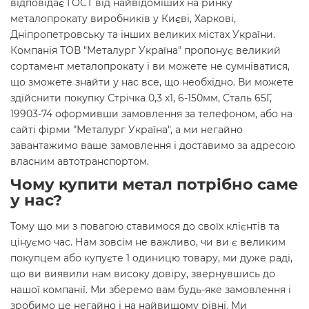
відповідає ГОСТ від найвідоміших на ринку
металопрокату виробників у Києві, Харкові,
Дніпропетровську та інших великих містах України.
Компанія ТОВ "Металург Україна" пропонує великий
сортамент металопрокату і ви можете не сумніватися,
що зможете знайти у нас все, що необхідно. Ви можете
здійснити покупку Стрічка 0,3 х1, 6-150мм, Сталь 65Г,
19903-74 оформивши замовлення за телефоном, або на
сайті фірми "Металург Україна", а ми негайно
завантажимо ваше замовлення і доставимо за адресою
власним автотранспортом.
Чому купити метал потрібно саме
у нас?
Тому що ми з повагою ставимося до своїх клієнтів та
цінуємо час. Нам зовсім не важливо, чи ви є великим
покупцем або купуєте 1 одиницю товару, ми дуже раді,
що ви виявили нам високу довіру, звернувшись до
нашої компанії. Ми зберемо вам будь-яке замовлення і
зробимо це негайно і на найвищому рівні. Ми