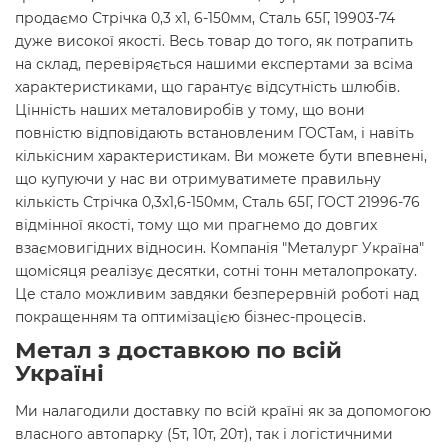
продаємо Стрічка 0,3 х1, 6-150мм, Сталь 65Г, 19903-74
дуже високої якості. Весь товар до того, як потрапить
на склад, перевіряється нашими експертами за всіма
характеристиками, що гарантує відсутність шлюбів.
Цінність наших металовиробів у тому, що вони
повністю відповідають встановленим ГОСТам, і навіть
кількісним характеристикам. Ви можете бути впевнені,
що купуючи у нас ви отримуватимете правильну
кількість Стрічка 0,3х1,6-150мм, Сталь 65Г, ГОСТ 21996-76
відмінної якості, тому що ми прагнемо до довгих
взаємовигідних відносин. Компанія "Металург Україна"
щомісяця реалізує десятки, сотні тонн металопрокату.
Це стало можливим завдяки безперервній роботі над
покращенням та оптимізацією бізнес-процесів.
Метал з доставкою по всій
Україні
Ми налагодили доставку по всій країні як за допомогою
власного автопарку (5т, 10т, 20т), так і логістичними