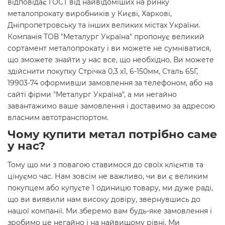
відповідає ГОСТ від найвідоміших на ринку
металопрокату виробників у Києві, Харкові,
Дніпропетровську та інших великих містах України.
Компанія ТОВ "Металург Україна" пропонує великий
сортамент металопрокату і ви можете не сумніватися,
що зможете знайти у нас все, що необхідно. Ви можете
здійснити покупку Стрічка 0,3 х1, 6-150мм, Сталь 65Г,
19903-74 оформивши замовлення за телефоном, або на
сайті фірми "Металург Україна", а ми негайно
завантажимо ваше замовлення і доставимо за адресою
власним автотранспортом.
Чому купити метал потрібно саме
у нас?
Тому що ми з повагою ставимося до своїх клієнтів та
цінуємо час. Нам зовсім не важливо, чи ви є великим
покупцем або купуєте 1 одиницю товару, ми дуже раді,
що ви виявили нам високу довіру, звернувшись до
нашої компанії. Ми зберемо вам будь-яке замовлення і
зробимо це негайно і на найвищому рівні. Ми