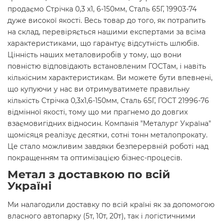
продаємо Стрічка 0,3 х1, 6-150мм, Сталь 65Г, 19903-74
дуже високої якості. Весь товар до того, як потрапить
на склад, перевіряється нашими експертами за всіма
характеристиками, що гарантує відсутність шлюбів.
Цінність наших металовиробів у тому, що вони
повністю відповідають встановленим ГОСТам, і навіть
кількісним характеристикам. Ви можете бути впевнені,
що купуючи у нас ви отримуватимете правильну
кількість Стрічка 0,3х1,6-150мм, Сталь 65Г, ГОСТ 21996-76
відмінної якості, тому що ми прагнемо до довгих
взаємовигідних відносин. Компанія "Металург Україна"
щомісяця реалізує десятки, сотні тонн металопрокату.
Це стало можливим завдяки безперервній роботі над
покращенням та оптимізацією бізнес-процесів.
Метал з доставкою по всій
Україні
Ми налагодили доставку по всій країні як за допомогою
власного автопарку (5т, 10т, 20т), так і логістичними