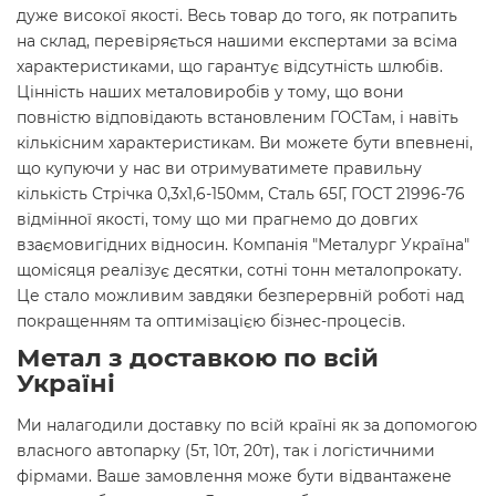
дуже високої якості. Весь товар до того, як потрапить
на склад, перевіряється нашими експертами за всіма
характеристиками, що гарантує відсутність шлюбів.
Цінність наших металовиробів у тому, що вони
повністю відповідають встановленим ГОСТам, і навіть
кількісним характеристикам. Ви можете бути впевнені,
що купуючи у нас ви отримуватимете правильну
кількість Стрічка 0,3х1,6-150мм, Сталь 65Г, ГОСТ 21996-76
відмінної якості, тому що ми прагнемо до довгих
взаємовигідних відносин. Компанія "Металург Україна"
щомісяця реалізує десятки, сотні тонн металопрокату.
Це стало можливим завдяки безперервній роботі над
покращенням та оптимізацією бізнес-процесів.
Метал з доставкою по всій
Україні
Ми налагодили доставку по всій країні як за допомогою
власного автопарку (5т, 10т, 20т), так і логістичними
фірмами. Ваше замовлення може бути відвантажене