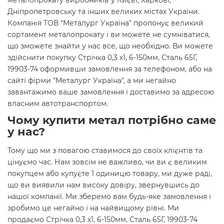
металопрокату виробників у Києві, Харкові,
Дніпропетровську та інших великих містах України.
Компанія ТОВ "Металург Україна" пропонує великий
сортамент металопрокату і ви можете не сумніватися,
що зможете знайти у нас все, що необхідно. Ви можете
здійснити покупку Стрічка 0,3 х1, 6-150мм, Сталь 65Г,
19903-74 оформивши замовлення за телефоном, або на
сайті фірми "Металург Україна", а ми негайно
завантажимо ваше замовлення і доставимо за адресою
власним автотранспортом.
Чому купити метал потрібно саме
у нас?
Тому що ми з повагою ставимося до своїх клієнтів та
цінуємо час. Нам зовсім не важливо, чи ви є великим
покупцем або купуєте 1 одиницю товару, ми дуже раді,
що ви виявили нам високу довіру, звернувшись до
нашої компанії. Ми зберемо вам будь-яке замовлення і
зробимо це негайно і на найвищому рівні. Ми
продаємо Стрічка 0,3 х1, 6-150мм, Сталь 65Г, 19903-74