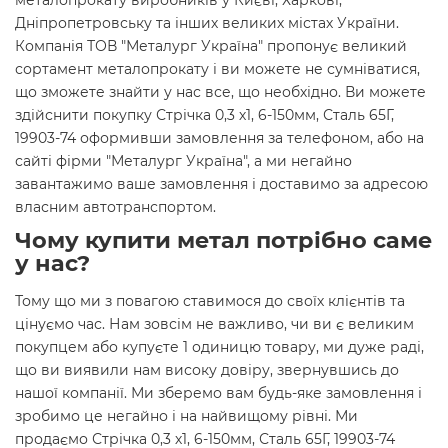
металопрокату виробників у Києві, Харкові,
Дніпропетровську та інших великих містах України.
Компанія ТОВ "Металург Україна" пропонує великий
сортамент металопрокату і ви можете не сумніватися,
що зможете знайти у нас все, що необхідно. Ви можете
здійснити покупку Стрічка 0,3 х1, 6-150мм, Сталь 65Г,
19903-74 оформивши замовлення за телефоном, або на
сайті фірми "Металург Україна", а ми негайно
завантажимо ваше замовлення і доставимо за адресою
власним автотранспортом.
Чому купити метал потрібно саме
у нас?
Тому що ми з повагою ставимося до своїх клієнтів та
цінуємо час. Нам зовсім не важливо, чи ви є великим
покупцем або купуєте 1 одиницю товару, ми дуже раді,
що ви виявили нам високу довіру, звернувшись до
нашої компанії. Ми зберемо вам будь-яке замовлення і
зробимо це негайно і на найвищому рівні. Ми
продаємо Стрічка 0,3 х1, 6-150мм, Сталь 65Г, 19903-74