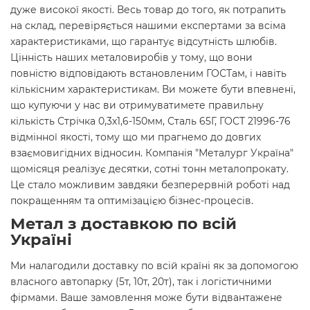
дуже високої якості. Весь товар до того, як потрапить
на склад, перевіряється нашими експертами за всіма
характеристиками, що гарантує відсутність шлюбів.
Цінність наших металовиробів у тому, що вони
повністю відповідають встановленим ГОСТам, і навіть
кількісним характеристикам. Ви можете бути впевнені,
що купуючи у нас ви отримуватимете правильну
кількість Стрічка 0,3х1,6-150мм, Сталь 65Г, ГОСТ 21996-76
відмінної якості, тому що ми прагнемо до довгих
взаємовигідних відносин. Компанія "Металург Україна"
щомісяця реалізує десятки, сотні тонн металопрокату.
Це стало можливим завдяки безперервній роботі над
покращенням та оптимізацією бізнес-процесів.
Метал з доставкою по всій
Україні
Ми налагодили доставку по всій країні як за допомогою
власного автопарку (5т, 10т, 20т), так і логістичними
фірмами. Ваше замовлення може бути відвантажене