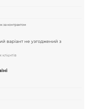
В
к за контрактом
ий варіант не узгоджений з
 клієнтів
їні