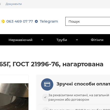
і
Документи
063 469 07 77
Telegram
Нержавіючий
Труби
Фітінги
65Г, ГОСТ 21996-76, нагартована
Зручні способи опла
За реквізитами компанії, на загальній
рахунком або договором