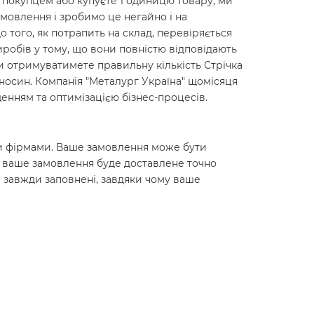
м покупцем або купуєте 1 одиницю товару, ми
мовлення і зробимо це негайно і на
до того, як потрапить на склад, перевіряється
робів у тому, що вони повністю відповідають
ви отримуватимете правильну кількість Стрічка
ідносин. Компанія "Металург Україна" щомісяця
енням та оптимізацією бізнес-процесів.
ними фірмами. Ваше замовлення може бути
о ваше замовлення буде доставлене точно
 завжди заповнені, завдяки чому ваше