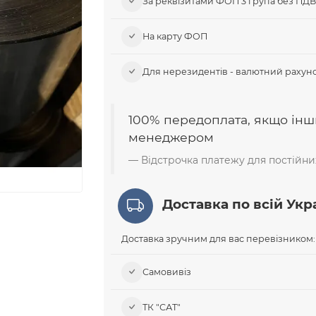
За реквізитами ФОП 3 група без ПД
На карту ФОП
Для нерезидентів - валютний рахуно
100% передоплата, якщо інш
менеджером
Відстрочка платежу для постійних
Доставка по всій Укра
Доставка зручним для вас перевізником:
Самовивіз​
ТК "САТ"