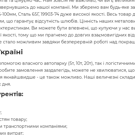
нтів та цінуємо час. Нам зовсім не важливо, чи ви є велики
звернувшись до нашої компанії. Ми зберемо вам будь-яке за
-100мм, Сталь 65Г, 19903-74 дуже високої якості. Весь товар 
, що гарантує відсутність шлюбів. Цінність наших металови
актеристикам. Ви можете бути впевнені, що купуючи у нас 
нної якості, тому що ми прагнемо до довгих взаємовигідних в
 Це стало можливим завдяки безперервній роботі над покращ
країні
опомогою власного автопарку (5т, 10т, 20т), так і логістич
 робите замовлення заздалегідь, можете не хвилюватися, щ
я якнайшвидше - це також можливо. Наші величезні склади
 дня.
рентів:
;
стям товару;
и транспортними компаніями;
их витрат;