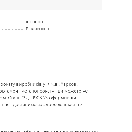
1000000
В наявності
окату виробників у Києві, Харкові,
сортамент металопрокату і ви можете не
0мм, Сталь 65Г, 19903-74 оформивши
лення і доставимо за адресою власним