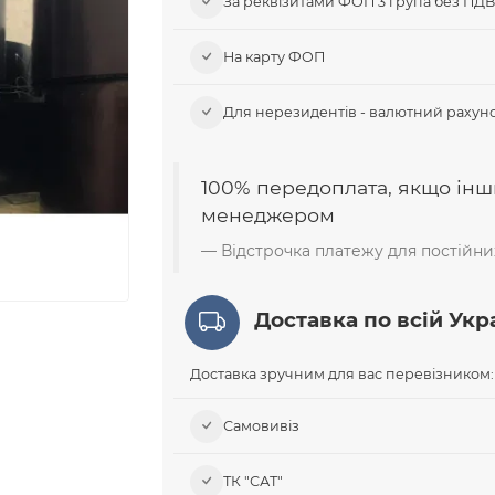
За реквізитами ФОП 3 група без ПД
На карту ФОП
Для нерезидентів - валютний рахуно
100% передоплата, якщо інш
менеджером
Відстрочка платежу для постійних
Доставка по всій Укра
Доставка зручним для вас перевізником:
Самовивіз​
ТК "САТ"