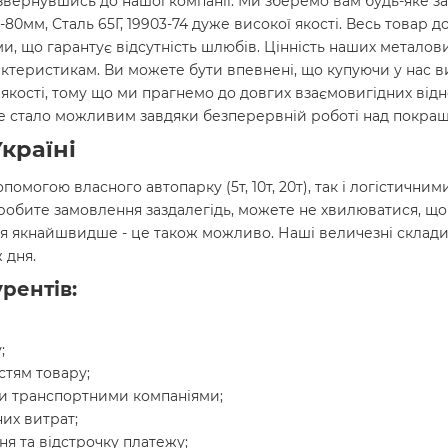
звернувшись до нашої компанії. Ми зберемо вам будь-яке за
-80мм, Сталь 65Г, 19903-74 дуже високої якості. Весь товар д
, що гарантує відсутність шлюбів. Цінність наших металови
актеристикам. Ви можете бути впевнені, що купуючи у нас 
ної якості, тому що ми прагнемо до довгих взаємовигідних ві
 Це стало можливим завдяки безперервній роботі над покращ
країні
опомогою власного автопарку (5т, 10т, 20т), так і логістич
 робите замовлення заздалегідь, можете не хвилюватися, щ
я якнайшвидше - це також можливо. Наші величезні склади
 дня.
рентів:
;
стям товару;
и транспортними компаніями;
их витрат;
я та відстрочку платежу;