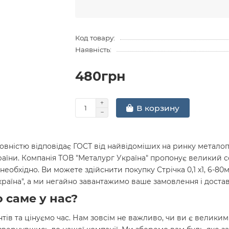
Код товару:
Наявність:
480грн
В корзину
вністю відповідає ГОСТ від найвідоміших на ринку металопр
раїни. Компанія ТОВ "Металург Україна" пропонує великий 
необхідно. Ви можете здійснити покупку Стрічка 0,1 х1, 6-8
Україна", а ми негайно завантажимо ваше замовлення і дост
 саме у нас?
нтів та цінуємо час. Нам зовсім не важливо, чи ви є велики