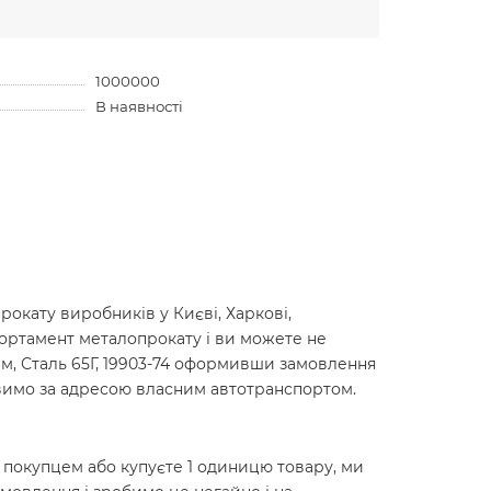
1000000
В наявності
окату виробників у Києві, Харкові,
сортамент металопрокату і ви можете не
0мм, Сталь 65Г, 19903-74 оформивши замовлення
авимо за адресою власним автотранспортом.
м покупцем або купуєте 1 одиницю товару, ми