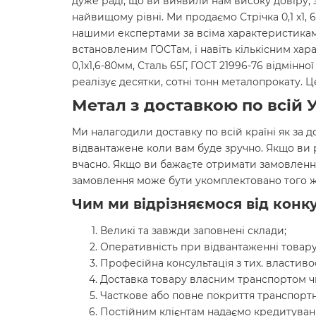
дуже раді, що ви виявили нам високу довіру, 
найвищому рівні. Ми продаємо Стрічка 0,1 х1, 6
нашими експертами за всіма характеристиками
встановленим ГОСТам, і навіть кількісним хар
0,1х1,6-80мм, Сталь 65Г, ГОСТ 21996-76 відмін
реалізує десятки, сотні тонн металопрокату.
Метал з доставкою по всій У
Ми налагодили доставку по всій країні як за д
відвантажене коли вам буде зручно. Якщо ви
вчасно. Якщо ви бажаєте отримати замовленн
замовлення може бути укомплектовано того ж
Чим ми відрізняємося від конку
Великі та завжди заповнені склади;
Оперативність при відвантаженні товару
Професійна консультація з тих. властиво
Доставка товару власним транспортом ч
Часткове або повне покриття транспортн
Постійним клієнтам надаємо кредитуванн