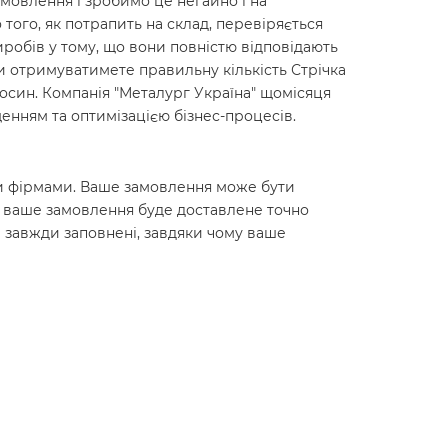
мовлення і зробимо це негайно і на
о того, як потрапить на склад, перевіряється
робів у тому, що вони повністю відповідають
ви отримуватимете правильну кількість Стрічка
дносин. Компанія "Металург Україна" щомісяця
енням та оптимізацією бізнес-процесів.
ними фірмами. Ваше замовлення може бути
о ваше замовлення буде доставлене точно
 завжди заповнені, завдяки чому ваше