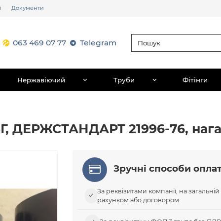
і
Документи
063 469 07 77
Telegram
Нержавіючий
Труби
Фітінги
65Г, ДЕРЖСТАНДАРТ 21996-76, наг
Зручні способи опла
За реквізитами компанії, на загальній
рахунком або договором