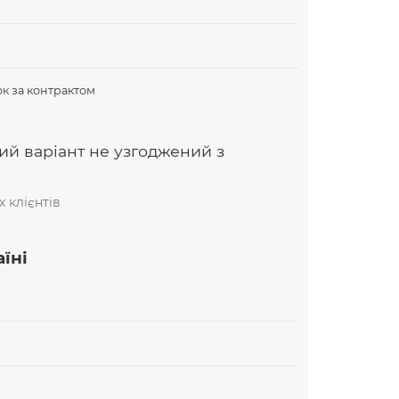
В
к за контрактом
ий варіант не узгоджений з
 клієнтів
їні