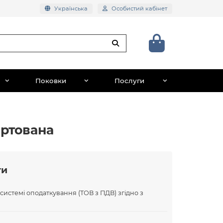
Українська
Особистий кабінет
Поковки
Послуги
артована
ти
 системі оподаткування (ТОВ з ПДВ) згідно з