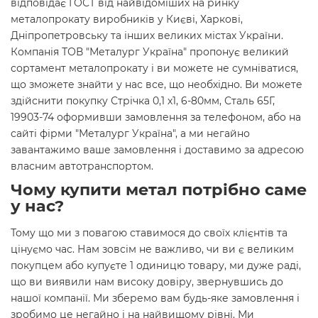
відповідає ГОСТ від найвідоміших на ринку
металопрокату виробників у Києві, Харкові,
Дніпропетровську та інших великих містах України.
Компанія ТОВ "Металург Україна" пропонує великий
сортамент металопрокату і ви можете не сумніватися,
що зможете знайти у нас все, що необхідно. Ви можете
здійснити покупку Стрічка 0,1 х1, 6-80мм, Сталь 65Г,
19903-74 оформивши замовлення за телефоном, або на
сайті фірми "Металург Україна", а ми негайно
завантажимо ваше замовлення і доставимо за адресою
власним автотранспортом.
Чому купити метал потрібно саме
у нас?
Тому що ми з повагою ставимося до своїх клієнтів та
цінуємо час. Нам зовсім не важливо, чи ви є великим
покупцем або купуєте 1 одиницю товару, ми дуже раді,
що ви виявили нам високу довіру, звернувшись до
нашої компанії. Ми зберемо вам будь-яке замовлення і
зробимо це негайно і на найвищому рівні. Ми