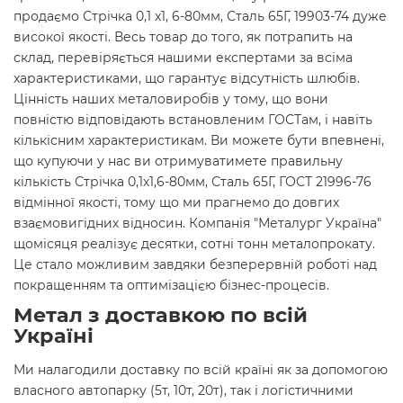
продаємо Стрічка 0,1 х1, 6-80мм, Сталь 65Г, 19903-74 дуже
високої якості. Весь товар до того, як потрапить на
склад, перевіряється нашими експертами за всіма
характеристиками, що гарантує відсутність шлюбів.
Цінність наших металовиробів у тому, що вони
повністю відповідають встановленим ГОСТам, і навіть
кількісним характеристикам. Ви можете бути впевнені,
що купуючи у нас ви отримуватимете правильну
кількість Стрічка 0,1х1,6-80мм, Сталь 65Г, ГОСТ 21996-76
відмінної якості, тому що ми прагнемо до довгих
взаємовигідних відносин. Компанія "Металург Україна"
щомісяця реалізує десятки, сотні тонн металопрокату.
Це стало можливим завдяки безперервній роботі над
покращенням та оптимізацією бізнес-процесів.
Метал з доставкою по всій
Україні
Ми налагодили доставку по всій країні як за допомогою
власного автопарку (5т, 10т, 20т), так і логістичними