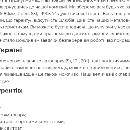
нтів та цінуємо час. Нам зовсім не важливо, чи ви є велики
звернувшись до нашої компанії. Ми зберемо вам будь-яке за
6-80мм, Сталь 65Г, 19903-74 дуже високої якості. Весь товар 
, що гарантує відсутність шлюбів. Цінність наших металови
актеристикам. Ви можете бути впевнені, що купуючи у нас 
нної якості, тому що ми прагнемо до довгих взаємовигідних в
 Це стало можливим завдяки безперервній роботі над покращ
країні
опомогою власного автопарку (5т, 10т, 20т), так і логістич
 робите замовлення заздалегідь, можете не хвилюватися, щ
я якнайшвидше - це також можливо. Наші величезні склади
 дня.
рентів:
;
стям товару;
и транспортними компаніями;
их витрат;