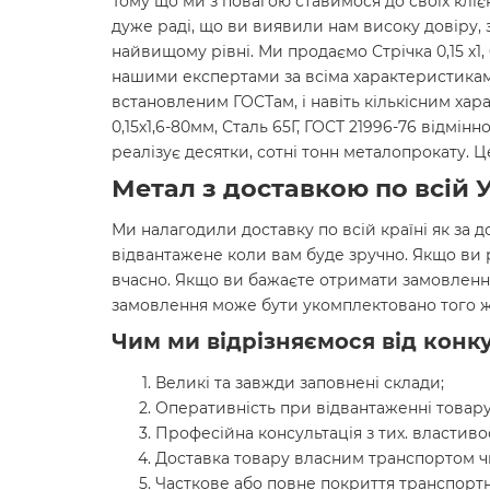
Тому що ми з повагою ставимося до своїх кліє
дуже раді, що ви виявили нам високу довіру, 
найвищому рівні. Ми продаємо Стрічка 0,15 х1, 
нашими експертами за всіма характеристиками
встановленим ГОСТам, і навіть кількісним хар
0,15х1,6-80мм, Сталь 65Г, ГОСТ 21996-76 відмі
реалізує десятки, сотні тонн металопрокату.
Метал з доставкою по всій У
Ми налагодили доставку по всій країні як за д
відвантажене коли вам буде зручно. Якщо ви
вчасно. Якщо ви бажаєте отримати замовленн
замовлення може бути укомплектовано того ж
Чим ми відрізняємося від конку
Великі та завжди заповнені склади;
Оперативність при відвантаженні товару
Професійна консультація з тих. властиво
Доставка товару власним транспортом ч
Часткове або повне покриття транспортн