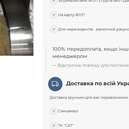
За реквізитами ФОП 3 група без ПД
На карту ФОП
Для нерезидентів - валютний рахуно
100% передоплата, якщо інш
менеджером
Відстрочка платежу для постійних
Доставка по всій Укра
Доставка зручним для вас перевізником:
Самовивіз​
ТК "САТ"