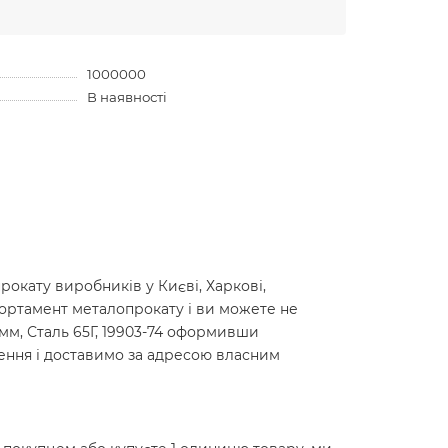
1000000
В наявності
окату виробників у Києві, Харкові,
сортамент металопрокату і ви можете не
0мм, Сталь 65Г, 19903-74 оформивши
лення і доставимо за адресою власним