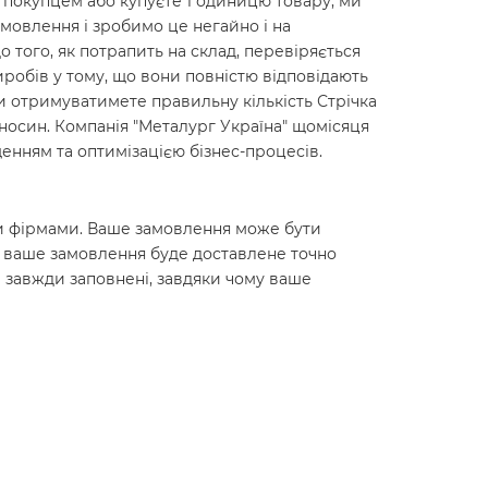
м покупцем або купуєте 1 одиницю товару, ми
мовлення і зробимо це негайно і на
до того, як потрапить на склад, перевіряється
робів у тому, що вони повністю відповідають
ви отримуватимете правильну кількість Стрічка
ідносин. Компанія "Металург Україна" щомісяця
енням та оптимізацією бізнес-процесів.
ними фірмами. Ваше замовлення може бути
о ваше замовлення буде доставлене точно
 завжди заповнені, завдяки чому ваше