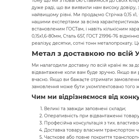
Тому що ми з повагою ставимося до своїх кліє
дуже раді, що ви виявили нам високу довіру, 
найвищому рівні. Ми продаємо Стрічка 0,15 х1, 
нашими експертами за всіма характеристиками
встановленим ГОСТам, і навіть кількісним хар
0,15х1,6-80мм, Сталь 65Г, ГОСТ 21996-76 відмі
реалізує десятки, сотні тонн металопрокату.
Метал з доставкою по всій У
Ми налагодили доставку по всій країні як за д
відвантажене коли вам буде зручно. Якщо ви
вчасно. Якщо ви бажаєте отримати замовленн
замовлення може бути укомплектовано того ж
Чим ми відрізняємося від конку
Великі та завжди заповнені склади;
Оперативність при відвантаженні товару
Професійна консультація з тих. властиво
Доставка товару власним транспортом ч
Часткове або повне покриття транспортн