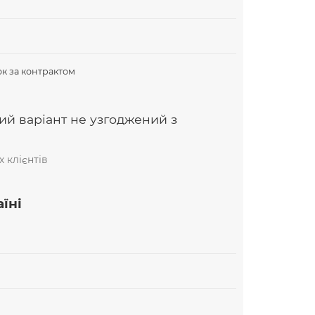
В
к за контрактом
ий варіант не узгоджений з
 клієнтів
їні