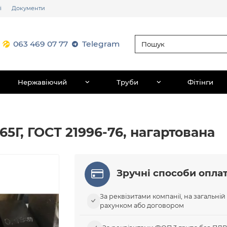
і
Документи
063 469 07 77
Telegram
Нержавіючий
Труби
Фітінги
65Г, ГОСТ 21996-76, нагартована
Зручні способи опла
За реквізитами компанії, на загальній
рахунком або договором