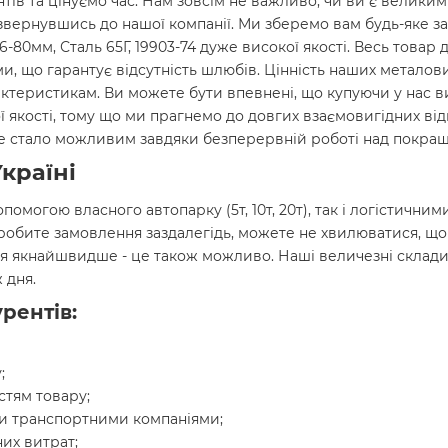
нтів та цінуємо час. Нам зовсім не важливо, чи ви є велики
звернувшись до нашої компанії. Ми зберемо вам будь-яке за
6-80мм, Сталь 65Г, 19903-74 дуже високої якості. Весь товар 
, що гарантує відсутність шлюбів. Цінність наших металови
актеристикам. Ви можете бути впевнені, що купуючи у нас 
нної якості, тому що ми прагнемо до довгих взаємовигідних в
 Це стало можливим завдяки безперервній роботі над покращ
країні
опомогою власного автопарку (5т, 10т, 20т), так і логістич
 робите замовлення заздалегідь, можете не хвилюватися, щ
я якнайшвидше - це також можливо. Наші величезні склади
 дня.
рентів:
;
стям товару;
и транспортними компаніями;
их витрат;