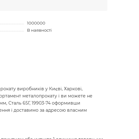
1000000
В наявності
окату виробників у Києві, Харкові,
сортамент металопрокату і ви можете не
0мм, Сталь 65Г, 19903-74 оформивши
лення і доставимо за адресою власним