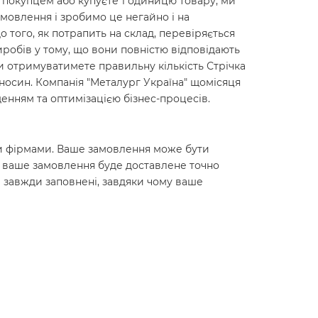
м покупцем або купуєте 1 одиницю товару, ми
мовлення і зробимо це негайно і на
до того, як потрапить на склад, перевіряється
робів у тому, що вони повністю відповідають
ви отримуватимете правильну кількість Стрічка
ідносин. Компанія "Металург Україна" щомісяця
енням та оптимізацією бізнес-процесів.
ними фірмами. Ваше замовлення може бути
о ваше замовлення буде доставлене точно
 завжди заповнені, завдяки чому ваше