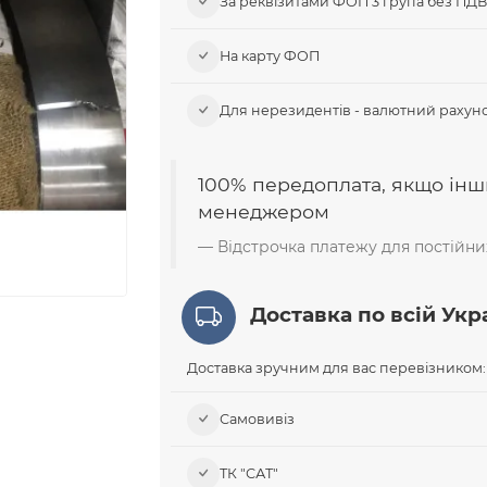
За реквізитами ФОП 3 група без ПД
На карту ФОП
Для нерезидентів - валютний рахуно
100% передоплата, якщо інш
менеджером
Відстрочка платежу для постійних
Доставка по всій Укра
Доставка зручним для вас перевізником:
Самовивіз​
ТК "САТ"