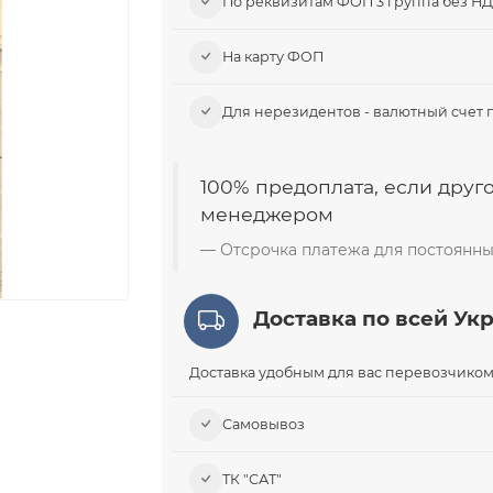
По реквизитам ФОП 3 группа без Н
На карту ФОП
Для нерезидентов - валютный счет 
100% предоплата, если друго
менеджером
Отсрочка платежа для постоянны
Доставка по всей Ук
Доставка удобным для вас перевозчиком
Самовывоз​
ТК "САТ"