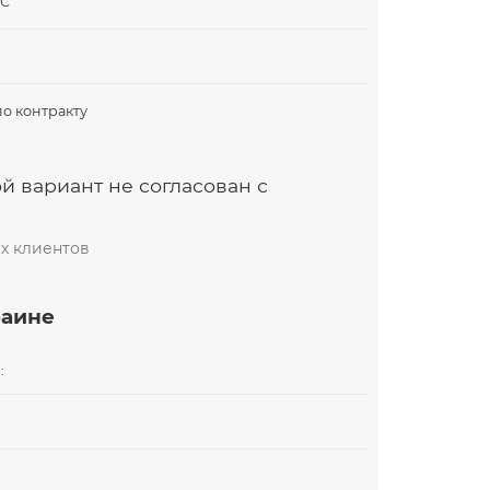
ДС
по контракту
й вариант не согласован с
х клиентов
раине
: