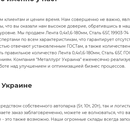
им клиентам и ценим время. Нам совершенно не важно, явл
ды, что вы оказали нам высокое доверие, обратившись в на
овне. Мы продаем Лента 0,4х1,6-180мм, Сталь 65Г, 19903-74 
спертами по всем характеристикам, что гарантирует отсут
остью отвечают установленным ГОСТам, а также количестве
ть правильное количество Лента 0,4х1,6-180мм, Сталь 65Г, ГО
иям. Компания "Металлург Украина" ежемесячно реализует 
боте над улучшением и оптимизацией бизнес процессов.
й Украине
редством собственного автопарка (5т, 10т, 20т), так и лог
аете заказ заблаговременно, можете не волноваться, что ва
е - это также возможно. Наши огромные склады всегда запо