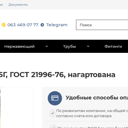
ьи
Документы
063 469 07 77
Telegram
Нержавеющий
Трубы
Фитинги
5Г, ГОСТ 21996-76, нагартована
Удобные способы оп
По реквизитам компании, на общей 
согласно счета или договора