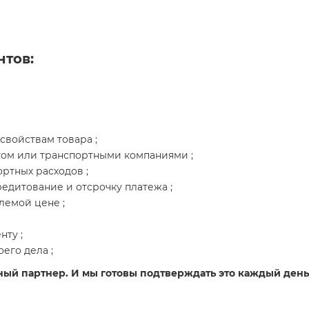
нтов:
свойствам товара ;
том или транспортными компаниями ;
ртных расходов ;
едитование и отсрочку платежа ;
лемой цене ;
ту ;
его дела ;
ный партнер. И мы готовы подтверждать это каждый день