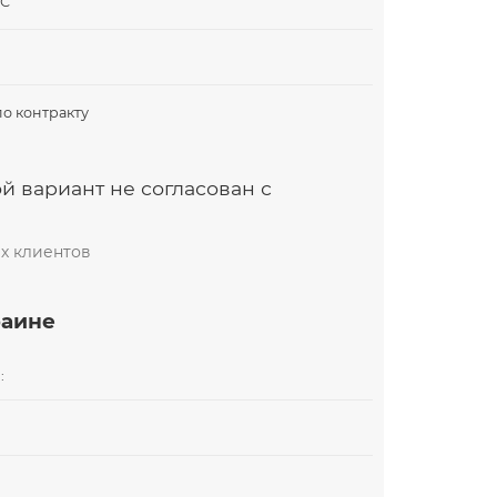
ДС
по контракту
й вариант не согласован с
х клиентов
раине
: