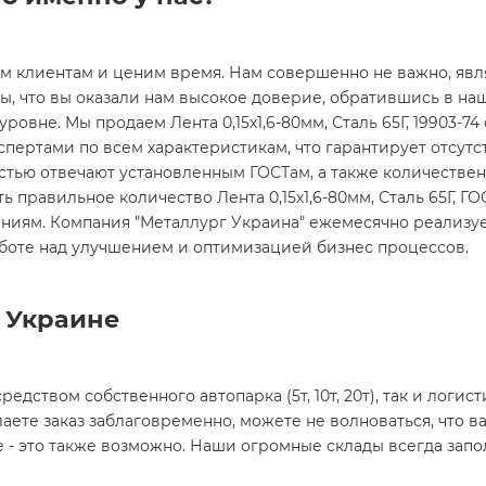
им клиентам и ценим время. Нам совершенно не важно, явл
ды, что вы оказали нам высокое доверие, обратившись в на
овне. Мы продаем Лента 0,15х1,6-80мм, Сталь 65Г, 19903-74 
спертами по всем характеристикам, что гарантирует отсут
остью отвечают установленным ГОСТам, а также количестве
ь правильное количество Лента 0,15х1,6-80мм, Сталь 65Г, ГО
иям. Компания "Металлург Украина" ежемесячно реализует 
боте над улучшением и оптимизацией бизнес процессов.
й Украине
редством собственного автопарка (5т, 10т, 20т), так и лог
аете заказ заблаговременно, можете не волноваться, что ва
е - это также возможно. Наши огромные склады всегда запо