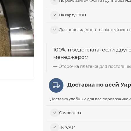
По реквизитам ФОП 3 группа без Н
На карту ФОП
Для нерезидентов - валютный счет 
100% предоплата, если друго
менеджером
Отсрочка платежа для постоянны
Доставка по всей Ук
Доставка удобным для вас перевозчиком
Самовывоз​
ТК "САТ"